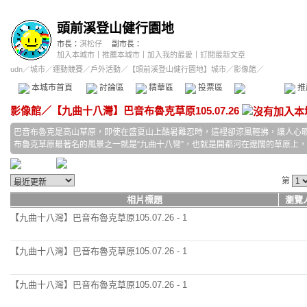
頭前溪登山健行園地
市長：
淇松仔
副市長：
加入本城市
｜
推薦本城市
｜
加入我的最愛
｜
訂閱最新文章
udn
／
城市
／
運動競賽
／
戶外活動
／
【頭前溪登山健行園地】城市
／影像館／
本城市首頁
討論區
精華區
投票區
影像館
推
影像館
／
【九曲十八灣】巴音布魯克草原105.07.26
巴音布魯克是高山草原，即使在盛夏山上酷暑難忍時，這裡卻涼風輕拂，讓人心
布魯克草原最著名的風景之一就是“九曲十八彎”，也就是開都河在遼闊的草原上
第
相片標題
瀏覽
【九曲十八灣】巴音布魯克草原105.07.26 - 1
【九曲十八灣】巴音布魯克草原105.07.26 - 1
【九曲十八灣】巴音布魯克草原105.07.26 - 1