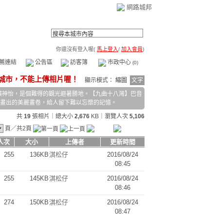
網路城邦
你還沒有登入喔(
馬上登入
/
加入會員
)
薦連結
公告區
訪客簿
市政中心
(0)
顯示模式：
縮圖
文字
曠神怡，是個難得的觀光避暑勝地。【九曲十八灣】巴音
，畫出的美麗畫卷，給人留下難以忘懷的記憶。
共
19
張相片｜總大小
2,676
KB｜瀏覽人次
5,106
頁／共2頁
人次
大小
上傳者
更新時間
255
136KB
淇松仔
2016/08/24
08:45
255
145KB
淇松仔
2016/08/24
08:46
274
150KB
淇松仔
2016/08/24
08:47