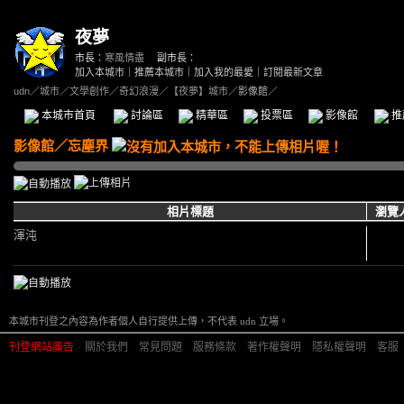
夜夢
市長：
寒風情盡
副市長：
加入本城市
｜
推薦本城市
｜
加入我的最愛
｜
訂閱最新文章
udn
／
城市
／
文學創作
／
奇幻浪漫
／
【夜夢】城市
／影像館／
本城市首頁
討論區
精華區
投票區
影像館
推
影像館
／
忘塵界
相片標題
瀏覽
渾沌
本城市刊登之內容為作者個人自行提供上傳，不代表 udn 立場。
刊登網站廣告
︱
關於我們
︱
常見問題
︱
服務條款
︱
著作權聲明
︱
隱私權聲明
︱
客服