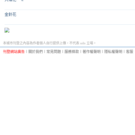
金針花
本城市刊登之內容為作者個人自行提供上傳，不代表 udn 立場。
刊登網站廣告
︱
關於我們
︱
常見問題
︱
服務條款
︱
著作權聲明
︱
隱私權聲明
︱
客服