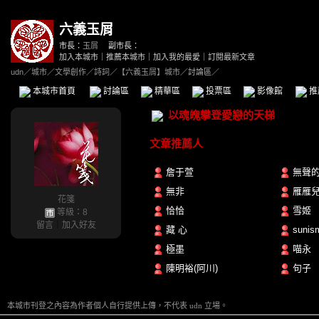
六義玉屑
市長：
玉屑
副市長：
加入本城市
｜
推薦本城市
｜
加入我的最愛
｜
訂閱最新文章
udn
／
城市
／
文學創作
／
詩詞
／
【六義玉屑】城市
／討論區／
本城市首頁
討論區
精華區
投票區
影像館
推
以魂魄攀登愛戀的天梯
文章推薦人
詹于萱
無聲
無非
雁雁
花箋
恰恰
雪姬
等級：8
留言
｜
加入好友
藏 心
sunis
極墨
喵永
陳明裕(阿川)
句子
本城市刊登之內容為作者個人自行提供上傳，不代表 udn 立場。