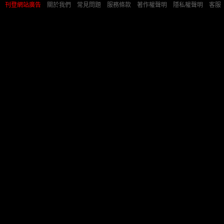
刊登網站廣告
︱
關於我們
︱
常見問題
︱
服務條款
︱
著作權聲明
︱
隱私權聲明
︱
客服