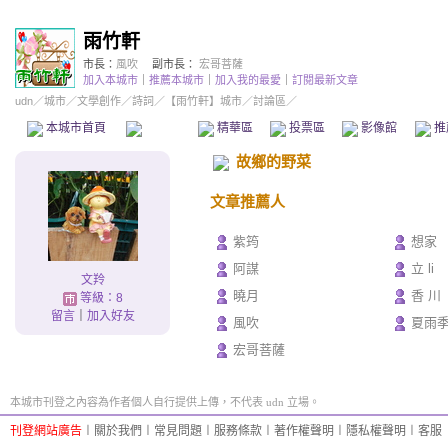
雨竹軒
市長：
風吹
副市長：
宏哥菩薩
加入本城市
｜
推薦本城市
｜
加入我的最愛
｜
訂閱最新文章
udn
／
城市
／
文學創作
／
詩詞
／
【雨竹軒】城市
／討論區／
本城市首頁
討論區
精華區
投票區
影像館
推
故鄉的野菜
文章推薦人
紫筠
想家
阿謀
立 li
文羚
曉月
香 川
等級：8
留言
｜
加入好友
風吹
夏雨
宏哥菩薩
本城市刊登之內容為作者個人自行提供上傳，不代表 udn 立場。
刊登網站廣告
︱
關於我們
︱
常見問題
︱
服務條款
︱
著作權聲明
︱
隱私權聲明
︱
客服