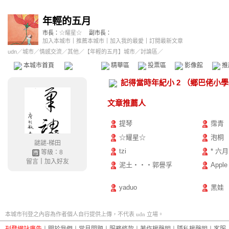
年輕的五月
市長：
☆耀星☆
副市長：
加入本城市
｜
推薦本城市
｜
加入我的最愛
｜
訂閱最新文章
udn
／
城市
／
情感交流
／
其他
／
【年輕的五月】城市
／討論區／
本城市首頁
討論區
精華區
投票區
影像館
推
記得當時年紀小 2 （鄉巴佬小
文章推薦人
提琴
霈青
☆耀星☆
泡桐
謎謎-梯田
tzi
* 六月
等級：8
留言
｜
加入好友
泥土‧‧‧郭譽孚
Apple 
yaduo
黑娃
本城市刊登之內容為作者個人自行提供上傳，不代表 udn 立場。