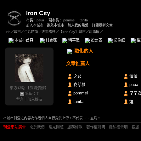
Iron City
市長：
paua
副市長：
pommel
、
tanifa
加入本城市
｜
推薦本城市
｜
加入我的最愛
｜
訂閱最新文章
udn
／
城市
／
生活時尚
／
收集嗜好
／
【Iron City】城市
／討論區／
本城市首頁
討論區
精華區
投票區
影像館
推
融化的人
文章推薦人
之女
恰恰
麥芽糖
paua
東方焱淼 【靜讀清修】
pommel
早早安
等級：7
留言
｜
加入好友
tanifa
煙
本城市刊登之內容為作者個人自行提供上傳，不代表 udn 立場。
刊登網站廣告
︱
關於我們
︱
常見問題
︱
服務條款
︱
著作權聲明
︱
隱私權聲明
︱
客服