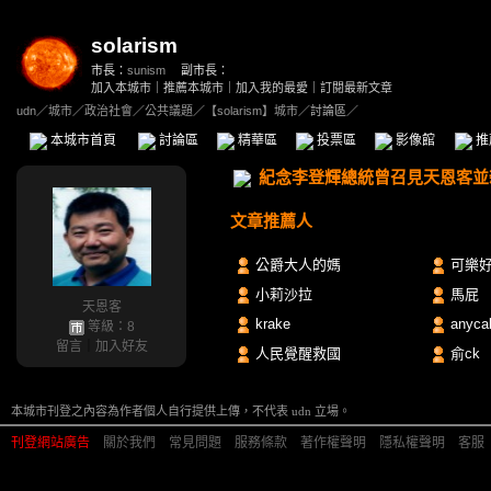
solarism
市長：
sunism
副市長：
加入本城市
｜
推薦本城市
｜
加入我的最愛
｜
訂閱最新文章
udn
／
城市
／
政治社會
／
公共議題
／
【solarism】城市
／討論區／
本城市首頁
討論區
精華區
投票區
影像館
推
紀念李登輝總統曾召見天恩客並
文章推薦人
公爵大人的媽
可樂
小莉沙拉
馬屁
天恩客
krake
anycal
等級：8
留言
｜
加入好友
人民覺醒救國
俞ck
本城市刊登之內容為作者個人自行提供上傳，不代表 udn 立場。
刊登網站廣告
︱
關於我們
︱
常見問題
︱
服務條款
︱
著作權聲明
︱
隱私權聲明
︱
客服