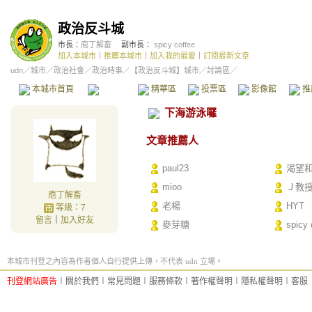
政治反斗城
市長：
庖丁解畜
副市長：
spicy coffee
加入本城市
｜
推薦本城市
｜
加入我的最愛
｜
訂閱最新文章
udn
／
城市
／
政治社會
／
政治時事
／
【政治反斗城】城市
／討論區／
本城市首頁
討論區
精華區
投票區
影像館
推
下海游泳囉
文章推薦人
paul23
渴望
mioo
Ｊ教
庖丁解畜
老楊
HYT
等級：7
留言
｜
加入好友
麥芽糖
spicy 
本城市刊登之內容為作者個人自行提供上傳，不代表 udn 立場。
刊登網站廣告
︱
關於我們
︱
常見問題
︱
服務條款
︱
著作權聲明
︱
隱私權聲明
︱
客服