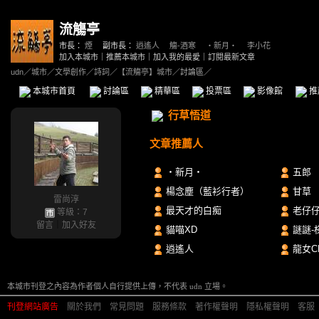
流觴亭
市長：
煙
副市長：
逍遙人
、
觴-酒寒
、
‧新月‧
、
李小花
加入本城市
｜
推薦本城市
｜
加入我的最愛
｜
訂閱最新文章
udn
／
城市
／
文學創作
／
詩詞
／
【流觴亭】城市
／討論區／
本城市首頁
討論區
精華區
投票區
影像館
推
行草悟道
文章推薦人
‧新月‧
五郎
楊念塵（藍衫行者）
甘草
雷尚淳
最天才的白痴
老仔
等級：7
留言
｜
加入好友
貓喵XD
謎謎-
逍遙人
龍女CH
本城市刊登之內容為作者個人自行提供上傳，不代表 udn 立場。
刊登網站廣告
︱
關於我們
︱
常見問題
︱
服務條款
︱
著作權聲明
︱
隱私權聲明
︱
客服