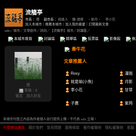
流觴亭
市長：
煙
副市長：
逍遙人
、
觴-酒寒
、
‧新月‧
、
李小花
加入本城市
｜
推薦本城市
｜
加入我的最愛
｜
訂閱最新文章
udn
／
城市
／
文學創作
／
詩詞
／
【流觴亭】城市
／討論區／
本城市首頁
討論區
精華區
投票區
影像館
推
牽牛花
文章推薦人
Rosy
濯雨
就是瑜(小魚)
月影
煙
李小花
甘草
等級：8
留言
｜
加入好友
子鷹
紫筠
本城市刊登之內容為作者個人自行提供上傳，不代表 udn 立場。
刊登網站廣告
︱
關於我們
︱
常見問題
︱
服務條款
︱
著作權聲明
︱
隱私權聲明
︱
客服