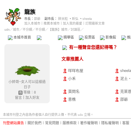
龍族
市長：
邵爺
副市長：
醉米粒
、
昕弘
、
sheela
加入本城市
｜
推薦本城市
｜
加入我的最愛
｜
訂閱最新文章
udn
／
城市
／
不分類
／
不分類
／
【龍族】城市
／討論區／
本城市首頁
討論區
精華區
投票區
影像館
推
有一種聲音您還記得嗎？
文章推薦人
咩咩布屋
sheel
小禾
泥土
小帥哥~女人可以這樣過
日子
莫問名
克萊
等級：8
留言
｜
加入好友
意樵
邵爺
本城市刊登之內容為作者個人自行提供上傳，不代表 udn 立場。
刊登網站廣告
︱
關於我們
︱
常見問題
︱
服務條款
︱
著作權聲明
︱
隱私權聲明
︱
客服