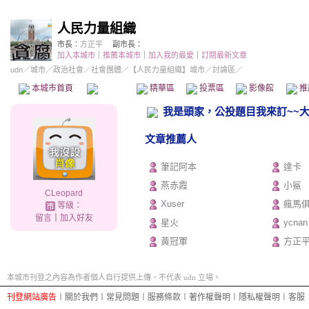
人民力量組織
市長：
方正平
副市長：
加入本城市
｜
推薦本城市
｜
加入我的最愛
｜
訂閱最新文章
udn
／
城市
／
政治社會
／
社會團體
／
【人民力量組織】城市
／討論區／
本城市首頁
討論區
精華區
投票區
影像館
推
我是頭家，公投題目我來訂~~
文章推薦人
筆記阿本
達卡
燕赤霞
小鯊
CLeopard
Xuser
瘋馬
等級：
留言
｜
加入好友
星火
ycnan
黃冠軍
方正
本城市刊登之內容為作者個人自行提供上傳，不代表 udn 立場。
刊登網站廣告
︱
關於我們
︱
常見問題
︱
服務條款
︱
著作權聲明
︱
隱私權聲明
︱
客服