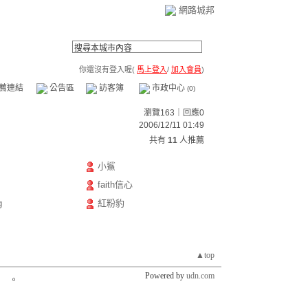
網路城邦
你還沒有登入喔(
馬上登入
/
加入會員
)
薦連結
公告區
訪客簿
市政中心
(0)
瀏覽163｜回應0
2006/12/11 01:49
共有
11
人推薦
小鯊
faith信心
g
紅粉豹
▲top
Powered by
udn.com