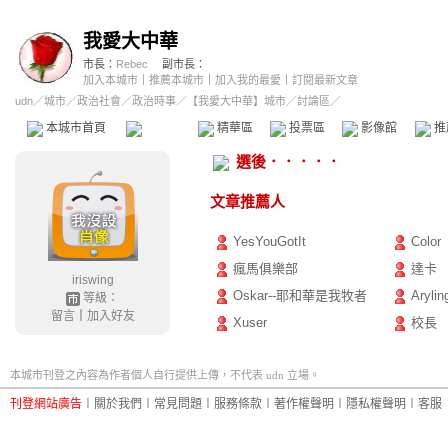
我愛大中華
市長：
Rebec
副市長：
加入本城市
｜
推薦本城市
｜
加入我的最愛
｜
訂閱最新文章
udn
／
城市
／
政治社會
／
政治時事
／
【我愛大中華】城市
／討論區／
本城市首頁
討論區
精華區
投票區
影像館
推
選後．．．．．
文章推薦人
YesYouGotIt
Color
瘋馬俱樂部
達卡
iriswing
Oskar--耶和華是我牧者
Arylin
等級：
留言
｜
加入好友
Xuser
校長
本城市刊登之內容為作者個人自行提供上傳，不代表 udn 立場。
刊登網站廣告
︱
關於我們
︱
常見問題
︱
服務條款
︱
著作權聲明
︱
隱私權聲明
︱
客服