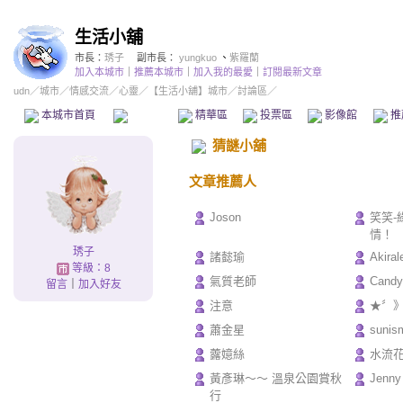
生活小舖
市長：
琇子
副市長：
yungkuo
、
紫羅蘭
加入本城市
｜
推薦本城市
｜
加入我的最愛
｜
訂閱最新文章
udn
／
城市
／
情感交流
／
心靈
／
【生活小舖】城市
／討論區／
本城市首頁
討論區
精華區
投票區
影像館
推
猜謎小舖
文章推薦人
Joson
笑笑-
情！
琇子
諸懿瑜
Akiral
等級：8
氣質老師
Candy
留言
｜
加入好友
注意
★〞
蕭金星
sunis
虂嬑絲
水流
黃彥琳～～ 溫泉公園賞秋
Jenn
行