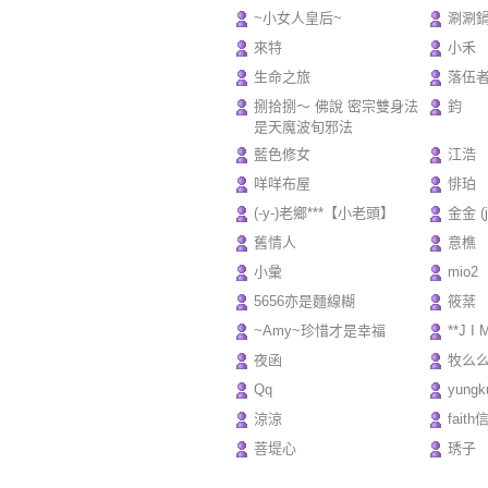
~小女人皇后~
涮涮
來特
小禾
生命之旅
落伍
捌拾捌～ 佛說 密宗雙身法
鈞
是天魔波旬邪法
藍色修女
江浩
咩咩布屋
悱珀
(-y-)老鄉***【小老頭】
金金 (ji
舊情人
意樵
小彙
mio2
5656亦是麵線糊
筱棻
~Amy~珍惜才是幸福
**J I 
夜函
牧么
Qq
yungk
涼涼
faith
菩堤心
琇子