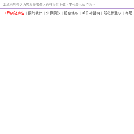
本城市刊登之內容為作者個人自行提供上傳，不代表 udn 立場。
刊登網站廣告
︱
關於我們
︱
常見問題
︱
服務條款
︱
著作權聲明
︱
隱私權聲明
︱
客服