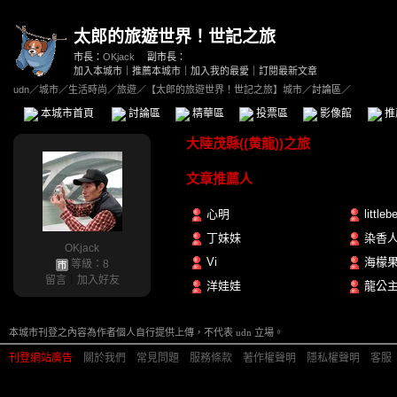
太郎的旅遊世界！世記之旅
市長：
OKjack
副市長：
加入本城市
｜
推薦本城市
｜
加入我的最愛
｜
訂閱最新文章
udn
／
城市
／
生活時尚
／
旅遊
／
【太郎的旅遊世界！世記之旅】城市
／討論區／
本城市首頁
討論區
精華區
投票區
影像館
推
大陸茂縣((黄龍))之旅
文章推薦人
心明
littleb
丁妹妹
染香
OKjack
Vi
海檬
等級：8
留言
｜
加入好友
洋娃娃
龍公主 
本城市刊登之內容為作者個人自行提供上傳，不代表 udn 立場。
刊登網站廣告
︱
關於我們
︱
常見問題
︱
服務條款
︱
著作權聲明
︱
隱私權聲明
︱
客服