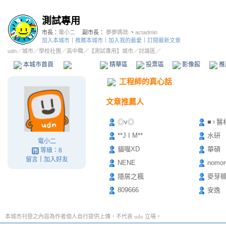
測試專用
市長：
電小二
副市長：
夢夢媽咪
、
actadmin
加入本城市
｜
推薦本城市
｜
加入我的最愛
｜
訂閱最新文章
udn
／
城市
／
學校社團
／
高中職
／
【測試專用】城市
／討論區／
本城市首頁
討論區
精華區
投票區
影像館
推
工程師的真心話
文章推薦人
◎v◎
■♀醫
**J I M**
水研
電小二
貓喵XD
華碩
等級：8
留言
｜
加入好友
NENE
nomor
隱居之楓
麥芽
809666
安逸
本城市刊登之內容為作者個人自行提供上傳，不代表 udn 立場。