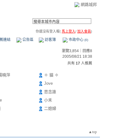
網路城邦
你還沒有登入喔(
馬上登入
/
加入會員
)
薦連結
公告區
訪客簿
市政中心
(0)
瀏覽3,854｜回應8
2005/08/21 18:38
共有
17
人推薦
楊曉萍
✽ 貓 ✽
Jove
思念誰
e
小禾
糖
二媳婦
▲top