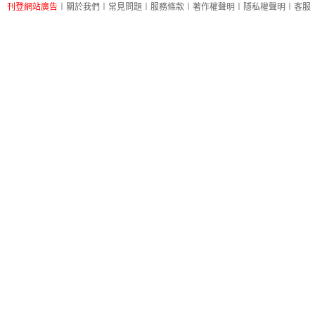
刊登網站廣告
︱
關於我們
︱
常見問題
︱
服務條款
︱
著作權聲明
︱
隱私權聲明
︱
客服