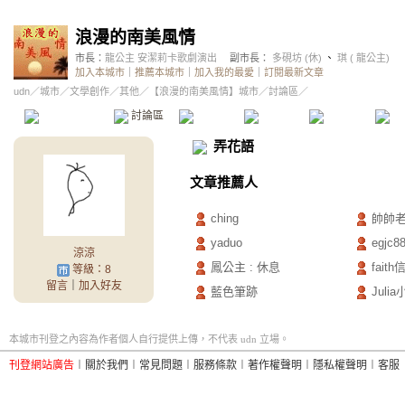
浪漫的南美風情
市長：
龍公主 安潔莉卡歌劇演出
副市長：
多硯坊 (休)
、
琪 ( 龍公主)
加入本城市
｜
推薦本城市
｜
加入我的最愛
｜
訂閱最新文章
udn
／
城市
／
文學創作
／
其他
／
【浪漫的南美風情】城市
／討論區／
本城市首頁
討論區
精華區
投票區
影像館
推
弄花語
文章推薦人
ching
帥帥
yaduo
egjc8
涼涼
鳳公主 : 休息
faith
等級：8
留言
｜
加入好友
藍色筆跡
Juli
本城市刊登之內容為作者個人自行提供上傳，不代表 udn 立場。
刊登網站廣告
︱
關於我們
︱
常見問題
︱
服務條款
︱
著作權聲明
︱
隱私權聲明
︱
客服