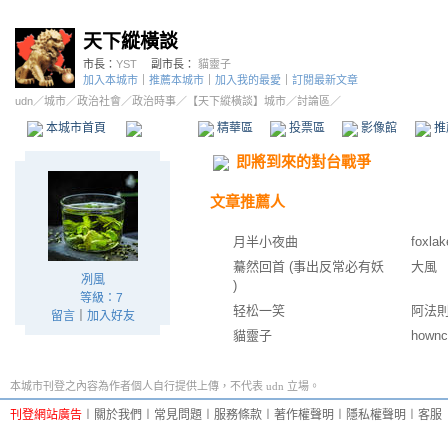
天下縱橫談
市長：
YST
副市長：
貓靈子
加入本城市
｜
推薦本城市
｜
加入我的最愛
｜
訂閱最新文章
udn
／
城市
／
政治社會
／
政治時事
／
【天下縱橫談】城市
／討論區／
本城市首頁
討論區
精華區
投票區
影像館
推
即將到來的對台戰爭
文章推薦人
月半小夜曲
foxlak
驀然回首 (事出反常必有妖
大風
冽風
)
等級：7
轻松一笑
阿法
留言
｜
加入好友
貓靈子
hownc
本城市刊登之內容為作者個人自行提供上傳，不代表 udn 立場。
刊登網站廣告
︱
關於我們
︱
常見問題
︱
服務條款
︱
著作權聲明
︱
隱私權聲明
︱
客服