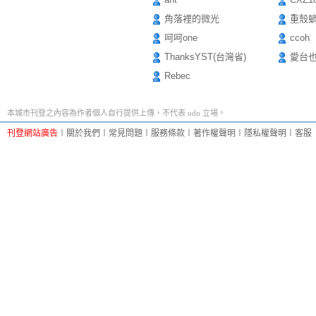
角落裡的微光
重殼
呵呵one
ccoh
ThanksYST(台灣省)
愛台
Rebec
本城市刊登之內容為作者個人自行提供上傳，不代表 udn 立場。
刊登網站廣告
︱
關於我們
︱
常見問題
︱
服務條款
︱
著作權聲明
︱
隱私權聲明
︱
客服