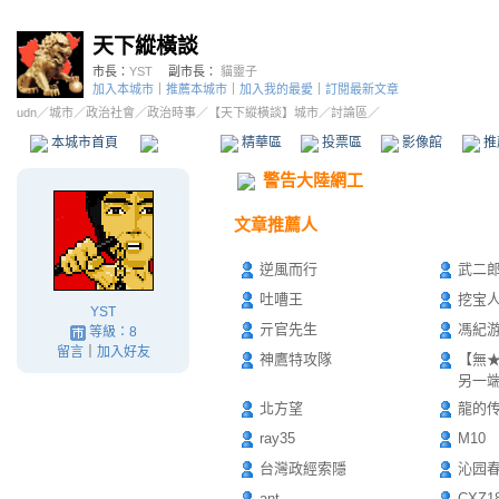
天下縱橫談
市長：
YST
副市長：
貓靈子
加入本城市
｜
推薦本城市
｜
加入我的最愛
｜
訂閱最新文章
udn
／
城市
／
政治社會
／
政治時事
／
【天下縱橫談】城市
／討論區／
本城市首頁
討論區
精華區
投票區
影像館
推
警告大陸網工
文章推薦人
逆風而行
武二
吐嘈王
挖宝
YST
亓官先生
馮紀
等級：8
留言
｜
加入好友
神鷹特攻隊
【無
另一
北方望
龍的
ray35
M10
台灣政經索隱
沁园
ant
CXZ1