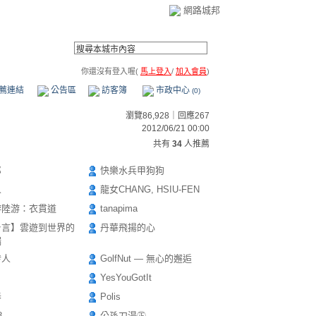
網路城邦
你還沒有登入喔(
馬上登入
/
加入會員
)
薦連結
公告區
訪客簿
市政中心
(0)
瀏覽86,928｜回應267
2012/06/21 00:00
共有
34
人推薦
郎
快樂水兵甲狗狗
人
龍女CHANG, HSIU-FEN
游陸游：衣貫道
tanapima
★言】雲遊到世界的
丹華飛揚的心
端
传人
GolfNut — 無心的邂逅
YesYouGotIt
春
Polis
8
公孫刀湯㊣