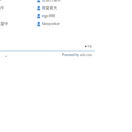
蝸牛
我愛夏天
egjc888
也愛中
Newyorker
▲top
Powered by
udn.com