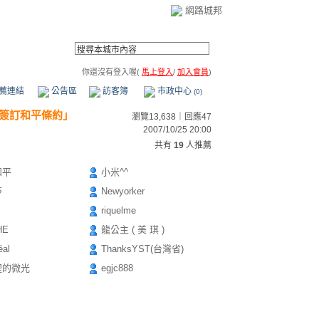
網路城邦
你還沒有登入喔(
馬上登入
/
加入會員
)
薦連結
公告區
訪客簿
市政中心
(0)
簽訂和平條約」
瀏覽13,638｜回應47
2007/10/25 20:00
共有
19
人推薦
和平
小米^^
莎
Newyorker
riquelme
HE
龍公主 ( 美 琪 )
éal
ThanksYST(台灣省)
裡的微光
egjc888