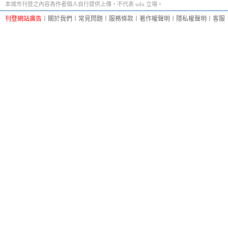
本城市刊登之內容為作者個人自行提供上傳，不代表 udn 立場。
刊登網站廣告
︱
關於我們
︱
常見問題
︱
服務條款
︱
著作權聲明
︱
隱私權聲明
︱
客服