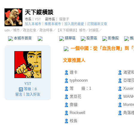
天下縱橫談
市長：
YST
副市長：
貓靈子
加入本城市
｜
推薦本城市
｜
加入我的最愛
｜
訂閱最新文章
udn
／
城市
／
政治社會
／
政治時事
／
【天下縱橫談】城市
／討論區／
本城市首頁
討論區
精華區
投票區
影像館
推
一個中國：從「血洗台灣」到「
文章推薦人
達卡
渴望
typhooonn
亞理
YST
等 級：1
Xuser
等級：8
留言
｜
加入好友
黑豆花
WAN
齋貓
Montr
Rockwell
角落
校長