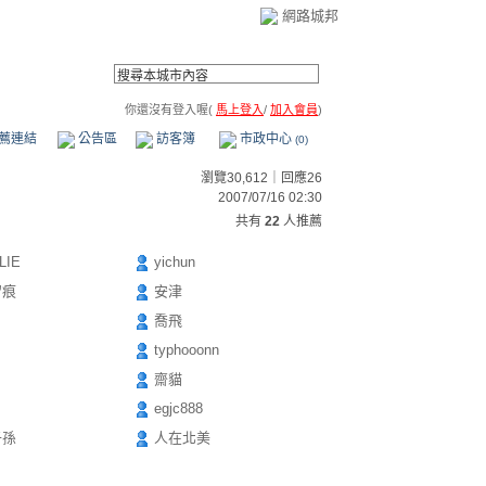
網路城邦
你還沒有登入喔(
馬上登入
/
加入會員
)
薦連結
公告區
訪客簿
市政中心
(0)
瀏覽30,612｜回應26
2007/07/16 02:30
共有
22
人推薦
LIE
yichun
留痕
安津
喬飛
typhooonn
齋貓
egjc888
子孫
人在北美