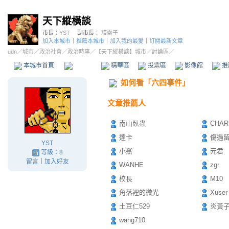
天下縱橫談
市長：
YST
副市長：
貓靈子
加入本城市
｜
推薦本城市
｜
加入我的最愛
｜
訂閱最新文章
udn
／
城市
／
政治社會
／
政治時事
／
【天下縱橫談】城市
／討論區／
本城市首頁
討論區
精華區
投票區
影像館
推
如何看「六四事件」
文章推薦人
南山臥蟲
CHAR
達卡
傷過
YST
小鯊
元君
等級：8
留言
｜
加入好友
WANHE
zgr
校長
M10
角落裡的微光
Xuser
土豆仁529
炎黃
wang710