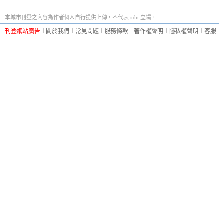
本城市刊登之內容為作者個人自行提供上傳，不代表 udn 立場。
刊登網站廣告
︱
關於我們
︱
常見問題
︱
服務條款
︱
著作權聲明
︱
隱私權聲明
︱
客服