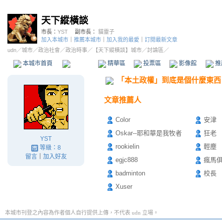
天下縱橫談
市長：
YST
副市長：
貓靈子
加入本城市
｜
推薦本城市
｜
加入我的最愛
｜
訂閱最新文章
udn
／
城市
／
政治社會
／
政治時事
／
【天下縱橫談】城市
／討論區／
本城市首頁
討論區
精華區
投票區
影像館
推
「本土政權」到底是個什麼東西
文章推薦人
Color
安津
Oskar--耶和華是我牧者
狂老
YST
rookielin
輕塵
等級：8
留言
｜
加入好友
egjc888
瘋馬
badminton
校長
Xuser
本城市刊登之內容為作者個人自行提供上傳，不代表 udn 立場。