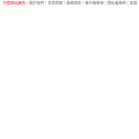
刊登網站廣告
︱
關於我們
︱
常見問題
︱
服務條款
︱
著作權聲明
︱
隱私權聲明
︱
客服