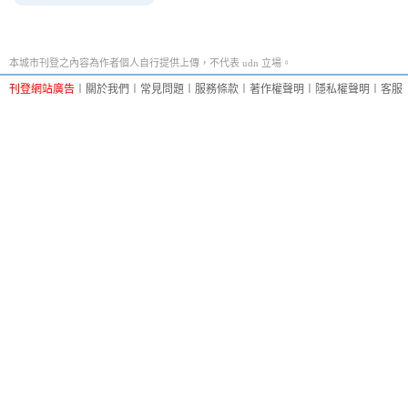
本城市刊登之內容為作者個人自行提供上傳，不代表 udn 立場。
刊登網站廣告
︱
關於我們
︱
常見問題
︱
服務條款
︱
著作權聲明
︱
隱私權聲明
︱
客服