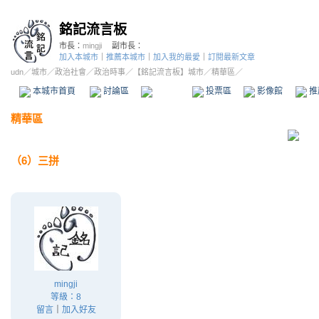
銘記流言板
市長：
mingji
副市長：
加入本城市
｜
推薦本城市
｜
加入我的最愛
｜
訂閱最新文章
udn
／
城市
／
政治社會
／
政治時事
／
【銘記流言板】城市
／精華區／
本城市首頁
討論區
精華區
投票區
影像館
推
精華區
（6）三拼
mingji
等級：8
留言
｜
加入好友