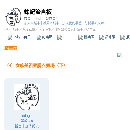
銘記流言板
市長：
mingji
副市長：
加入本城市
｜
推薦本城市
｜
加入我的最愛
｜
訂閱最新文章
udn
／
城市
／
政治社會
／
政治時事
／
【銘記流言板】城市
／精華區／
本城市首頁
討論區
精華區
投票區
影像館
推
精華區
（4）女欽差視察脫衣舞場（下）
mingji
等級：8
留言
｜
加入好友