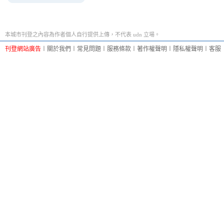
本城市刊登之內容為作者個人自行提供上傳，不代表 udn 立場。
刊登網站廣告
︱
關於我們
︱
常見問題
︱
服務條款
︱
著作權聲明
︱
隱私權聲明
︱
客服