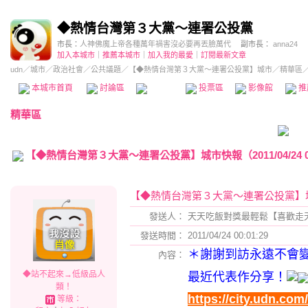
◆熱情台灣第３大黨～連署公投黨
市長：
人神佛魔上帝各種萬年禍害沒必要再丟臉萬代
副市長：
anna24
加入本城市
｜
推薦本城市
｜
加入我的最愛
｜
訂閱最新文章
udn
／
城市
／
政治社會
／
公共議題
／
【◆熱情台灣第３大黨～連署公投黨】城市
／精華區
本城市首頁
討論區
精華區
投票區
影像館
推
精華區
【◆熱情台灣第３大黨～連署公投黨】城市快報（2011/04/24 00:
【◆熱情台灣第３大黨～連署公投黨】
發送人：
天天吃飯對獎最輕鬆【喜歡走天下看精
發送時間：
2011/04/24 00:01:29
＊謝謝到訪永遠不會變笨
內容：
◆站不起來→低級品人
最近代表作分享！
類！
https://city.udn.co
等級：