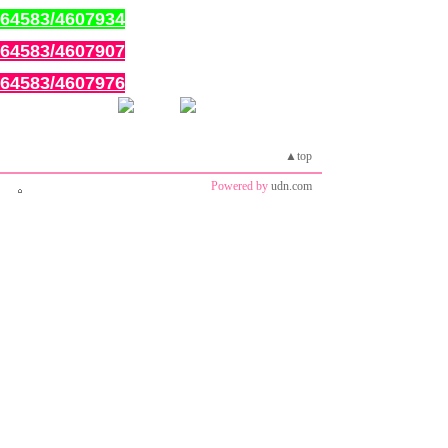
m/64583/4607934
m/64583/4607907
m/64583/4607976
▲top
Powered by
udn.com