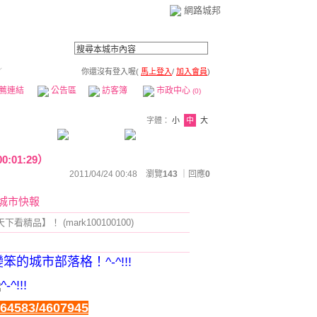
網路城邦
／
你還沒有登入喔(
馬上登入
/
加入會員
)
薦連結
公告區
訪客簿
市政中心
(0)
字體：
小
中
大
01:29）
2011/04/24 00:48 瀏覽
143
｜回應
0
城市
快報
品】！ (mark100100100)
的城市部落格！^-^!!!
^-^!!!
m/64583/4607945