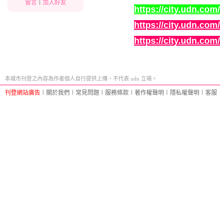
留言
｜
加入好友
https://city.udn.co
https://city.udn.co
https://city.udn.co
本城市刊登之內容為作者個人自行提供上傳，不代表 udn 立場。
刊登網站廣告
︱
關於我們
︱
常見問題
︱
服務條款
︱
著作權聲明
︱
隱私權聲明
︱
客服