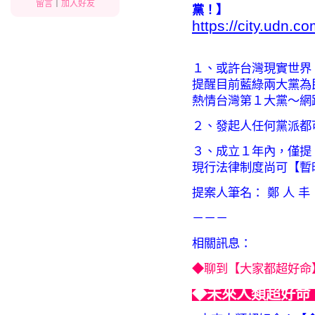
留言
｜
加入好友
黨！】
https://city.udn.
１、或許台灣現實世界
提醒目前藍綠兩大黨為
熱情台灣第１大黨～網
２、發起人任何黨派都
３、成立１年內，僅提
現行法律制度尚可【暫
提案人筆名： 鄭 人 丰
－－－
相關訊息：
◆聊到【大家都超好命
◆未來人類超好命