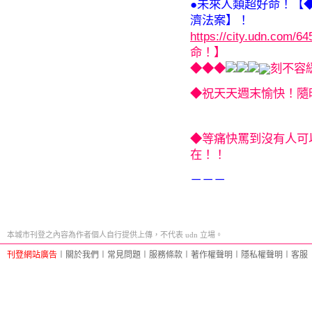
●未來人類超好命！【
濟法案】！
https://city.udn.com/6
命！】
◆◆◆
刻不容
◆祝天天週末愉快！隨時
◆等痛快罵到沒有人可
在！！
－－－
本城市刊登之內容為作者個人自行提供上傳，不代表 udn 立場。
刊登網站廣告
︱
關於我們
︱
常見問題
︱
服務條款
︱
著作權聲明
︱
隱私權聲明
︱
客服