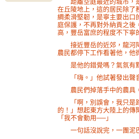
距離空庭最近的城市，是
在丘陵地上，這的居民除了
綢柔滑堅韌，是寧主要出口
庭保護，不再對外納貢之後
高，豐岳富庶的程度不下寧
接近豐岳的近郊，龍河降
農民都停下工作看著他，他
是他的錯覺嗎？氣氛有
「嗨。」他試著發出聲音
農民們掉落手中的農具，
「啊，別誤會，我只是路
的！」想起東方大陸上的傳
「我不會動用──」
一句話沒說完，一團泥巴