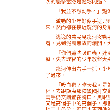
次的襲擊當然是輕鬆閃過。
「我並不想動手。」龍河
激動的少年好像手邊只剩
來，然而卻在接近龍河的身
逃逸的農民見龍河沒動手
看，見到泥團無故的爆開，
「你們這些吸血蟲，連渣
鬆，失去理智的少年放聲大哭
龍河伸出右手一抓，少年
了過來。
「吸血蟲？昨天我可是為
程，去跟顯夷那種蠻國打交
兩手仍交錯置在胸口。黑眼
又是高個子中的高個子，即
地二十公分，頭頂也不到他