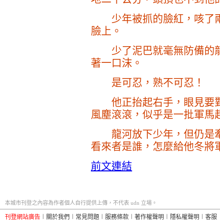
少年被抓的臉紅，咳了兩
臉上。
少了泥巴就毫無防備的龍
著一口沫。
是可忍，熟不可忍！
他正抬起右手，眼見要對
風塵滾滾，似乎是一批軍馬
龍河放下少年，但仍是牽
看來者是誰，怎麼給他冬將
前文連結
本城市刊登之內容為作者個人自行提供上傳，不代表 udn 立場。
刊登網站廣告
︱
關於我們
︱
常見問題
︱
服務條款
︱
著作權聲明
︱
隱私權聲明
︱
客服