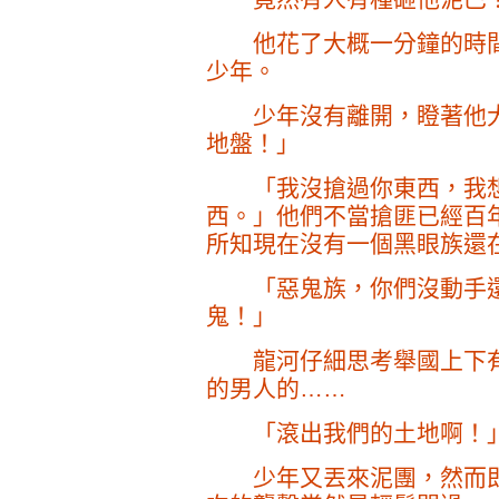
他花了大概一分鐘的時間
少年。
少年沒有離開，瞪著他大
地盤！」
「我沒搶過你東西，我想
西。」他們不當搶匪已經百
所知現在沒有一個黑眼族還
「惡鬼族，你們沒動手還
鬼！」
龍河仔細思考舉國上下有
的男人的……
「滾出我們的土地啊！
少年又丟來泥團，然而即