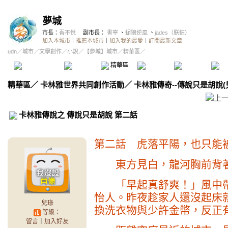
夢城
市長：
吾不悅
副市長：
書寧
、
鎇狼逆風
、
jades（朕鈺）
加入本城市
｜
推薦本城市
｜
加入我的最愛
｜
訂閱最新文章
udn
／
城市
／
文學創作
／
小說
／
【夢城】城市
／精華區／
本城市首頁
討論區
精華區
投票區
影像館
推
精華區
／
卡林雅世界共同創作活動
／
卡林雅傳奇--傳說只是胡說(
卡林雅傳說之 傳說只是胡說 第二話
第二話 虎落平陽，也只能
東方見白，龍河胸前背著
「早起真舒爽！」風中帶
怡人。昨夜趁家人還沒起床
兒琭
換洗衣物與少許金幣，反正
等級：
留言
｜
加入好友