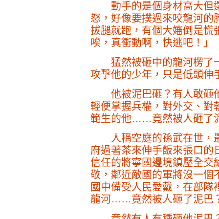
動手的是個身材高大但還
怒，好像要撲過來咬龍河的
拔腿就跑，有個大嬸倒是慌
唉，真衝動啊，快逃吧！」
猛然被砸中的龍河楞了一
攻擊他的少年，只是低頭伸
他被泥巴砸？有人敢砸他
輕便掌握兵權，對外交、對
範生的他……竟然被人砸了
人稱空庭的孫武在世，最
府過著茶來伸手飯來張口的
信任的將寧國邊境鎮壓全交
敬，鄰近敵國的軍將沒一個
國中備受人民愛戴，在部隊
龍河……竟然被人砸了泥巴
竟然有人有種砸他泥巴