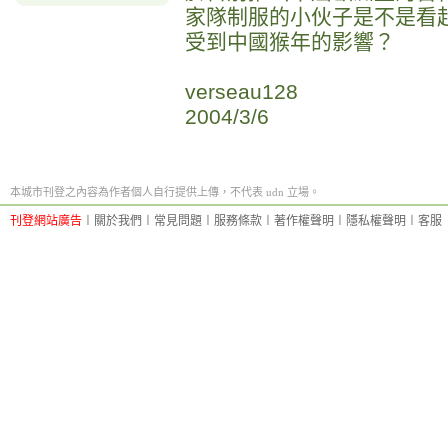
家隊制服的小伙子是不是看
受到中國猴年的影響？
verseau128
2004/3/6
本城市刊登之內容為作者個人自行提供上傳，不代表 udn 立場。
刊登網站廣告
︱
關於我們
︱
常見問題
︱
服務條款
︱
著作權聲明
︱
隱私權聲明
︱
客服