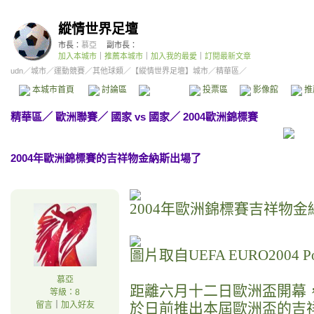
縱情世界足壇
市長：
慕亞
副市長：
加入本城市
｜
推薦本城市
｜
加入我的最愛
｜
訂閱最新文章
udn
／
城市
／
運動競賽
／
其他球類
／
【縱情世界足壇】城市
／精華區／
本城市首頁
討論區
精華區
投票區
影像館
推
精華區
／
歐洲聯賽
／
國家 vs 國家
／
2004歐洲錦標賽
2004年歐洲錦標賽的吉祥物金納斯出場了
2004年歐洲錦標賽吉祥物金納斯
圖片取自UEFA EURO2004 P
慕亞
距離六月十二日歐洲盃開幕，
等級：8
留言
｜
加入好友
於日前推出本屆歐洲盃的吉