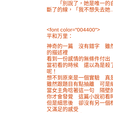
「別說了，她是唯一的自
斷了的線，「我不想失去她
<font color="004400">
平和万里：
神奇的一篇 沒有錯字 雖
的描述裡
看到一份感情的無條件付出
當初看的時候 還以為是殺
呢！
想不到原來是一個實驗 真
雖然跟題目有點抽離 可是
當女主角唸著這一句 隔
你才會發覺 這篇小說初看
但是細思後 卻沒有另一個
又滿足的感受