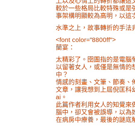
上以及心情上的轉折都讓這
較於一些格局比較特殊或是
事架構明顯較為高明，以這
水準之上，故事轉折的手法
<font color="8800ff">
蘭宴：
太精彩了。囹圄指的是電腦
以留著女人，或僅是無情的
中？
情感的刻畫、文筆、節奏、
文章，讓我想到上屆倪匡科
ai。
此篇作者利用女人的知覺來
腦中，卻又會被誤導，以為
在病房中療養，最後的謎底