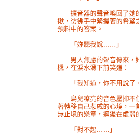
擴音器的聲音喚回了她的
揪，彷彿手中緊握著的希望
預料中的答案。
「妳聽我說……」
男人焦慮的聲音傳來，她
機，在淚水滑下前笑道：
「我知道，你不用說了
鳥兒嘹亮的音色壓抑不住
著轉移自己悲戚的心境，一
無止境的樂章，迴盪在虛弱
「對不起……」