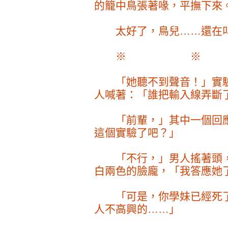
的籠中鳥張著喙，平撫下來
太好了，鳥兒……還在
※ ※
「她聽不到聲音！」實驗
人喊著：「誰把輸入線弄斷
「前輩，」其中一個回應
這個實驗了吧？」
「不行，」男人搖著頭，
白兩色的臉龐，「我答應她
「可是，你學妹已經死了
人不高興的……」