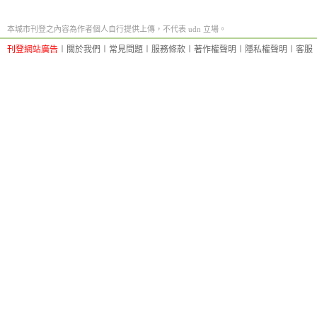
本城市刊登之內容為作者個人自行提供上傳，不代表 udn 立場。
刊登網站廣告
︱
關於我們
︱
常見問題
︱
服務條款
︱
著作權聲明
︱
隱私權聲明
︱
客服