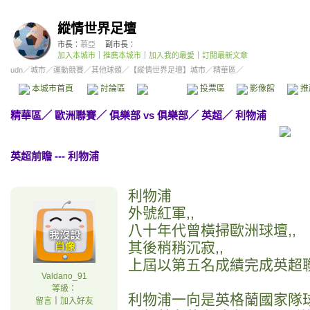
縱情世界足壇
市長：
慕亞
副市長：
加入本城市
｜
推薦本城市
｜
加入我的最愛
｜
訂閱最新文章
udn
／
城市
／
運動競賽
／
其他球類
／
【縱情世界足壇】城市
／精華區／
本城市首頁
討論區
精華區
投票區
影像館
推
精華區
／
歐洲聯賽
／
俱樂部 vs 俱樂部
／
英超
／
利物浦
英超前瞻 --- 利物浦
利物浦
外號紅軍,,
八十年代曾橫掃歐洲球壇,,
其後稍稍沉寂,,
上屆以第五名成績完成英超聯
Valdano_91
等級：
利物浦一向是英格蘭國家隊球
留言
｜
加入好友