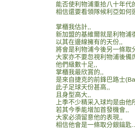
能否使利物浦重拾八十年代的
相信還要看領隊候利亞如何運
掌櫃我估計,,
新加盟的基維爾就是利物浦復
以其在邊線擁有的天份,,
將會是利物浦今後另一條取分
大家亦不要忽視利物浦後備席
他們級數十足,,
掌櫃我最欣賞的,,
是來自捷克的前鋒巴路士(Baro
此子足球天份甚高,,
且身型高大,,
上季不少精采入球均是由他所
若其今季能增加首發機會,,
大家必須留意他的表現,,
相信他會是一條取分銀鑰匙.