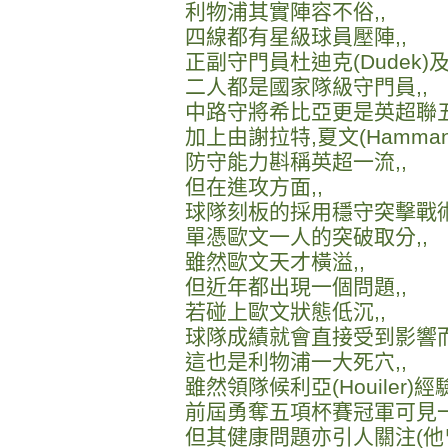
利物浦其實陣容不俗,,
四線都有星級球員壓陣,,
正副守門員杜迪克(Dudek)及基克
二人都是國家隊級守門員,,
中路守將希比亞更是英超聯五
加上由謝拉特,夏文(Hamma
防守能力斟稱英超一流,,
但在進攻方面,,
球隊刻板的採用穩守突擊戰術
單憑歐文一人的突破取分,,
雖然歐文天才橫溢,,
但近年都出現一個問題,,
若碰上歐文狀態低沉,,
球隊成績就會直接受到影響而
這也是利物浦一大死穴,,
雖然領隊候利亞(Houiler)經
前屆勇奪五項杯賽冠軍可見一
但其健康問題亦引人關注(他