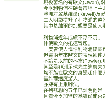
現役著名的有歐文(Owen),謝拉特
今季利物浦在轉會市場上主要
澳洲左翼基維爾(Kewell)及愛
二人明顯提升了利物浦的整體
其中基維爾的加盟更是使人期
利物浦近年成績不浮不沉,,
仲使歐文的迅速冒起,,
一度曾使人憧憬利物浦復蘇可
但這兩年來歐文的表現卻使人
不論是以前的科拿(Fowler),
甚至是非洲足球先生迪奧夫(Dio
均不能在歐文的身邊起什麼大
基維爾速度驚人,,
亦擁有上乘腳法,,
在列茲聯的五年已証明他是一
且看今季加盟的基維爾能否帶