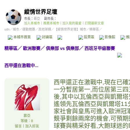
縱情世界足壇
市長：
慕亞
副市長：
加入本城市
｜
推薦本城市
｜
加入我的最愛
｜
訂閱最新文章
udn
／
城市
／
運動競賽
／
其他球類
／
【縱情世界足壇】城市
／精華區／
本城市首頁
討論區
精華區
投票區
影像館
推
精華區
／
歐洲聯賽
／
俱樂部 vs 俱樂部
／
西班牙甲級聯賽
西甲還在激戰中...
西甲還正在激戰中,現在已確
一分暫居第一,而位居第三
後,其中以瓦倫西亞與凱爾塔
遙領先瓦倫西亞與凱爾塔11
家社會與皇馬可進入歐洲冠
慕亞
競爭剩餘兩席的機會,可預期
等級：8
球賽與精采好看,大飽球迷的
留言
｜
加入好友