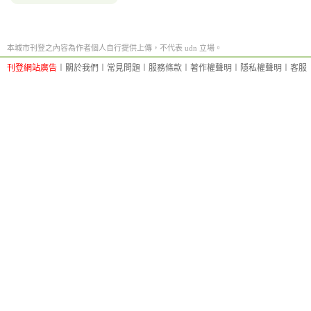
本城市刊登之內容為作者個人自行提供上傳，不代表 udn 立場。
刊登網站廣告
︱
關於我們
︱
常見問題
︱
服務條款
︱
著作權聲明
︱
隱私權聲明
︱
客服