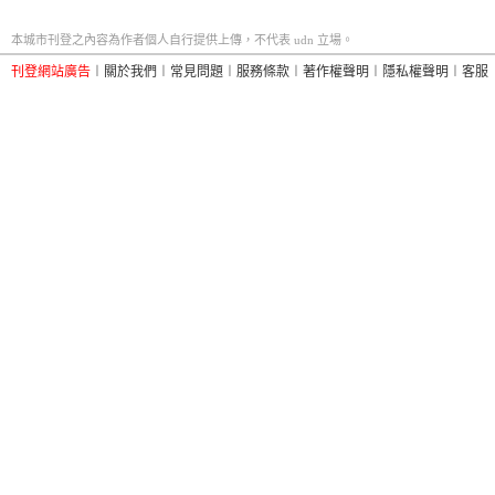
本城市刊登之內容為作者個人自行提供上傳，不代表 udn 立場。
刊登網站廣告
︱
關於我們
︱
常見問題
︱
服務條款
︱
著作權聲明
︱
隱私權聲明
︱
客服