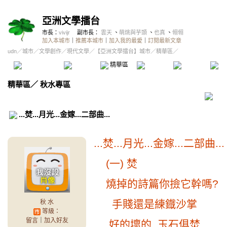
亞洲文學擂台
市長：
vivijr
副市長：
雲天
、
萌烑與芋頭
、
也真
、
翎翎
加入本城市
｜
推薦本城市
｜
加入我的最愛
｜
訂閱最新文章
udn
／
城市
／
文學創作
／
現代文學
／
【亞洲文學擂台】城市
／精華區／
本城市首頁
討論區
精華區
投票區
影像館
推
精華區
／
秋水專區
...焚...月光...金嫁...二部曲...
...焚...月光...金嫁...二部曲...
(一) 焚
燒掉的詩篇你撿它幹嗎?
手賤還是練鐡沙掌
秋 水
等級：
留言
｜
加入好友
好的壞的 玉石俱焚