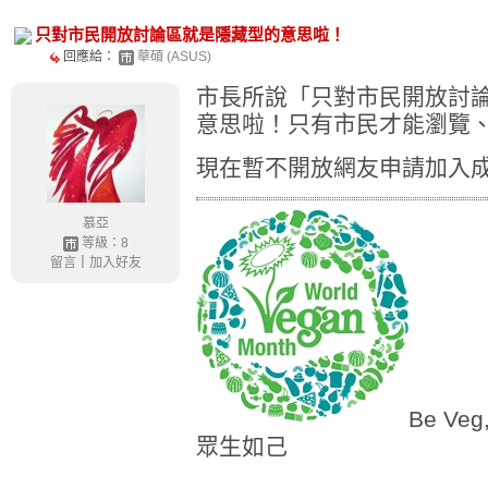
只對市民開放討論區就是隱藏型的意思啦！
回應給：
華碩 (ASUS)
市長所說「只對市民開放討
意思啦！只有市民才能瀏覽
現在暫不開放網友申請加入
慕亞
等級：8
留言
｜
加入好友
Be Veg
眾生如己