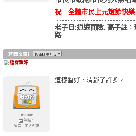
祝 全體市民上元燈節快樂
老子曰:道遠而險. 高子註
路
【回應文章】
這樣蠻好
這樣蠻好，清靜了許多。
TellTale
等級：
留言
｜
加入好友