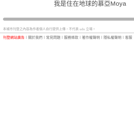
我是住在地球的慕亞
Moya
本城市刊登之內容為作者個人自行提供上傳，不代表 udn 立場。
刊登網站廣告
︱
關於我們
︱
常見問題
︱
服務條款
︱
著作權聲明
︱
隱私權聲明
︱
客服