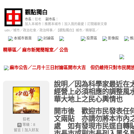
觀點獨白
市長：
狂老
副市長：
加入本城市
｜
推薦本城市
｜
加入我的最愛
｜
訂閱最新文章
udn
／
城市
／
政治社會
／
政治時事
／
【觀點獨白】城市
／精華區／
本城市首頁
討論區
精華區
投票區
影像館
推
精華區
／
麻市新聞簡報室
／
公告
麻市公告／二月十三日討論區開市大吉 但仍維持只對市民開
說明／因為科學家最近在
經營上必須相應的調整風
華大地上之民心輿情也
開市後 歡迎市民發表任
文兩貼 亦請勿將本市內
狂老
處 如有發現市民逕自轉
等級：8
留言
｜
加入好友
市長市或副市長列入黑名