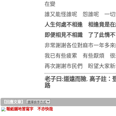
在變
誰又能怪誰呢 怨誰呢 一切
人生何處不相逢 相逢竟是在
即便相見不相識 了了此情不
非常謝謝各位對麻市一年多來
我已有些疲累 有些厭煩 很
再次謝謝市民們 盼望大家新
老子曰:道遠而險. 高子註
路
【回應文章】
報紙舖地習寫字 不亦快哉