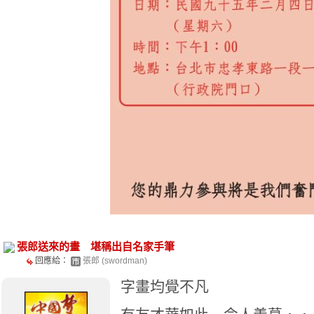
張郎送來的畫 堪稱出自名家手筆
回應給：
張郎 (swordman)
字畫均覺不凡