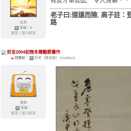
有友才華如此 令人羨慕．．
老子曰:道遠而險. 高子註
路
狂老
等級：8
留言
｜
加入好友
好友2004初晚冬贈勵節畫作
回應給：
狂老〔酵母菌〕 (madkao)
張郎
等級：
留言
｜
加入好友