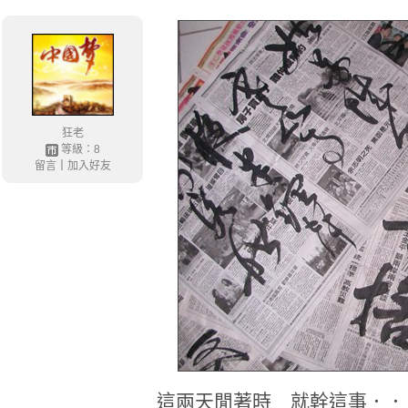
狂老
等級：8
留言
｜
加入好友
這兩天閒著時 就幹這事．．