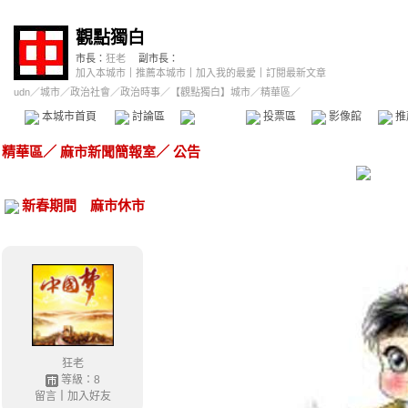
觀點獨白
市長：
狂老
副市長：
加入本城市
｜
推薦本城市
｜
加入我的最愛
｜
訂閱最新文章
udn
／
城市
／
政治社會
／
政治時事
／
【觀點獨白】城市
／精華區／
本城市首頁
討論區
精華區
投票區
影像館
推
精華區
／
麻市新聞簡報室
／
公告
新春期間 麻市休市
狂老
等級：8
留言
｜
加入好友