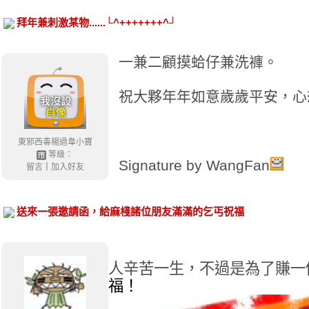
拜年兼刺激某物......└^+++++++^┘
一兼二顧摸蛤仔兼洗褲。
祝大夥年年如意歲歲平安，心
東邪西毒楊過韋小寶
等級：
Signature by WangFan
留言
｜
加入好友
送來一張邀請函，給麻棧諸位朋友滿滿的乞丐祝福
人辛苦一生，不過是為了賺一
福！