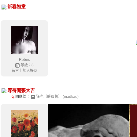
新春如意
Rebec
等級：8
留言
｜
加入好友
等待開張大吉
回應給：
狂老〔酵母菌〕 (madkao)