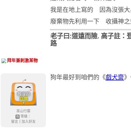
我是在地上寫的 因為沒張大
廢棄物先利用一下 收攝神之
老子曰:道遠而險. 高子註
路
拜年兼刺激某物
狗年最好到咱們的《
戲犬齋
》
巫山行雲
等級：
留言
｜
加入好友