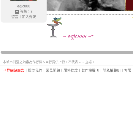
egjc888
等級：8
留言
｜
加入好友
~ egjc888 ~*
本城市刊登之內容為作者個人自行提供上傳，不代表 udn 立場。
刊登網站廣告
︱
關於我們
︱
常見問題
︱
服務條款
︱
著作權聲明
︱
隱私權聲明
︱
客服