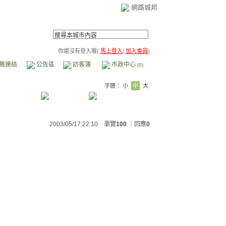
網路城邦
你還沒有登入喔(
馬上登入
/
加入會員
)
薦連結
公告區
訪客簿
市政中心
(0)
字體：
小
中
大
2003/05/17 22:10 瀏覽
100
｜回應
0