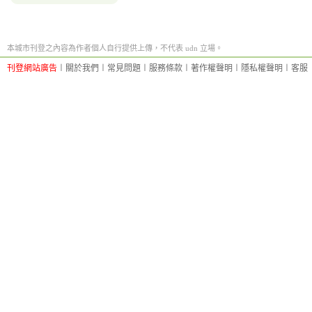
本城市刊登之內容為作者個人自行提供上傳，不代表 udn 立場。
刊登網站廣告
︱
關於我們
︱
常見問題
︱
服務條款
︱
著作權聲明
︱
隱私權聲明
︱
客服