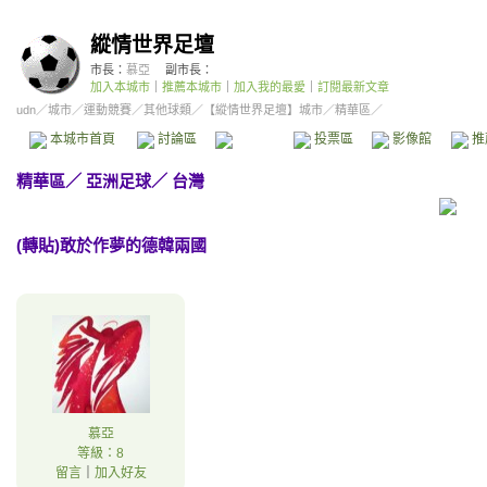
縱情世界足壇
市長：
慕亞
副市長：
加入本城市
｜
推薦本城市
｜
加入我的最愛
｜
訂閱最新文章
udn
／
城市
／
運動競賽
／
其他球類
／
【縱情世界足壇】城市
／精華區／
本城市首頁
討論區
精華區
投票區
影像館
推
精華區
／
亞洲足球
／
台灣
(轉貼)敢於作夢的德韓兩國
慕亞
等級：8
留言
｜
加入好友