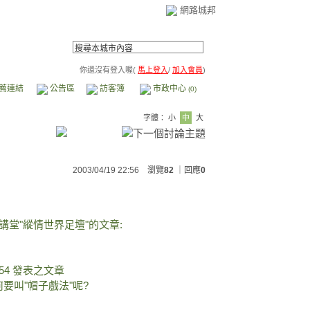
網路城邦
你還沒有登入喔(
馬上登入
/
加入會員
)
薦連結
公告區
訪客簿
市政中心
(0)
字體：
小
中
大
2003/04/19 22:56 瀏覽
82
｜回應
0
發表於聯合講堂"縱情世界足壇"的文章:
:33:54 發表之文章
要叫"帽子戲法"呢?