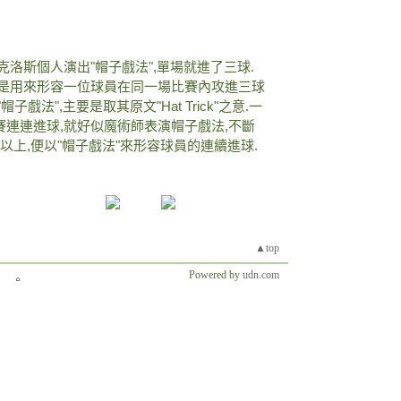
洛斯個人演出"帽子戲法",單場就進了三球.
要是用來形容一位球員在同一場比賽內攻進三球
法",主要是取其原文"Hat Trick"之意.一
連連進球,就好似魔術師表演帽子戲法,不斷
以上,便以"帽子戲法"來形容球員的連續進球.
▲top
Powered by
udn.com