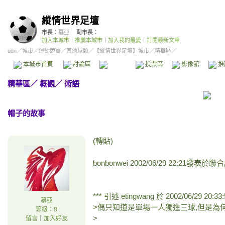
縱情世界足壇
市長：
慕亞
副市長：
加入本城市
｜
推薦本城市
｜
加入我的最愛
｜
訂閱最新文章
udn
／
城市
／
運動競賽
／
其他球類
／
【縱情世界足壇】城市
／精華區／
本城市首頁
討論區
精華區
投票區
影像館
推
精華區
／
概觀
／
術語
帽子的故事
(轉貼)
bonbonwei 2002/06/29 22:21
*** 引述 etingwang 於 2002/06/29 20
慕亞
>偶只知道是單場一人獨進三球,但是為何
等級：8
>
留言
｜
加入好友