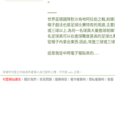
>
******
世界盃德國隊對沙烏地阿拉伯之戰,前鋒克
帽子戲法也是足球比賽特有的用語,主
或三球以上.為何一名球員大量進球就稱"帽子戲
名足球員可以在進球難度甚高的足球比賽
從帽子內拿出東西.因此,攻進三球或三球
這是我從中時電子報貼來的.....
本城市刊登之內容為作者個人自行提供上傳，不代表 udn 立場。
刊登網站廣告
︱
關於我們
︱
常見問題
︱
服務條款
︱
著作權聲明
︱
隱私權聲明
︱
客服