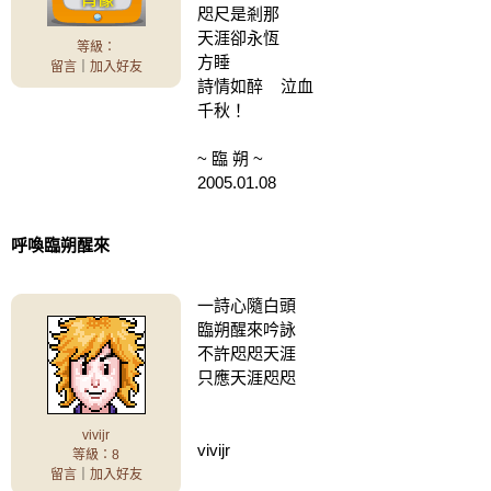
咫尺是剎那
天涯卻永恆
等級：
方睡
留言
｜
加入好友
詩情如醉 泣血
千秋！
~ 臨 朔 ~
2005.01.08
呼喚臨朔醒來
一詩心隨白頭
臨朔醒來吟詠
不許咫咫天涯
只應天涯咫咫
vivijr
vivijr
等級：8
留言
｜
加入好友