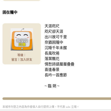
困在隴中
天涯咫尺
咫尺卻天涯
出川故可千里
奈猶困隴中
沉睡千年未醒
長風吹捲
等級：
落葉飄花
留言
｜
加入好友
情愁詩語層層疊疊
喜逢春景
長吟一首應節
~ 臨 朔 ~
本城市刊登之內容為作者個人自行提供上傳，不代表 udn 立場。