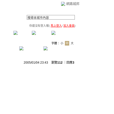
網路城邦
你還沒有登入喔(
馬上登入
/
加入會員
)
薦連結
公告區
訪客簿
市政中心
(0)
字體：
小
中
大
2005/01/04 23:43 瀏覽
112
｜回應
3