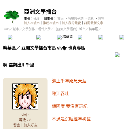
亞洲文學擂台
市長：
vivijr
副市長：
雲天
、
萌烑與芋頭
、
也真
、
翎翎
加入本城市
｜
推薦本城市
｜
加入我的最愛
｜
訂閱最新文章
udn
／
城市
／
文學創作
／
現代文學
／
【亞洲文學擂台】城市
／精華區／
本城市首頁
討論區
精華區
投票區
影像館
推
精華區
／
亞洲文學擂台市長 vivijr 也真專區
啊 臨朔出川千里
迎上千年咫尺天涯
臨江吞吐
詩國度 我沒有忘記
vivijr
不過是沉睡經年初醒
等級：8
留言
｜
加入好友