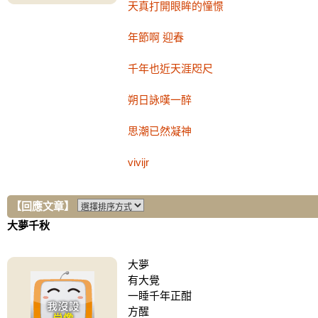
天真打開眼眸的憧憬
年節啊 迎春
千年也近天涯咫尺
朔日詠嘆一醉
思潮已然凝神
vivijr
【回應文章】
大夢千秋
大夢
有大覺
一睡千年正酣
方醒