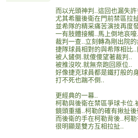
而以光頭神判..這回也漏失許
尤其希臘後衛在門前禁區拉
並希隊的精采痛苦演技再度
一有肢體接觸..馬上倒地哀嚎
裁判一查..立刻轉為剛出院的
捷隊球員相對的與希隊相比..
被人鏟倒.就傻傻望著裁判..
被推沒吹.就無奈跑回原位..
好像捷克球員都是鐵打般的身
打不死也踹不倒..
更經典的一幕..
柯勒與後衛在禁區爭球卡位.
鏡頭重播..柯勒的確有揪扯後
而後衛的手在柯勒背後..柯勒
很明顯是雙方互相拉扯..