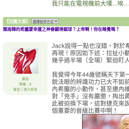
我只能在電視機前大嘆...唉.
【回應文章】
類南韓的希臘蒙幸運之神眷顧得銀球？上帝啊！你在睡覺嗎？
Jack說得一點也沒錯，對
再現！原因如下述：拉扯小
幾乎過半場（全場）緊迫盯
我覺得今年44歲號稱天下第
慕亞
銳法眼的辨識功力已大不如
等級：8
內希臘的小動作，甚至連內
留言
｜
加入好友
對「兇手」沒有嚴懲，掏出
此被迫換下場，這對捷克來
個重要的晉級比賽中啊！