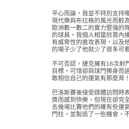
平心而論，我並不特別支持
現代樂與布拉格的風光而較
歐洲數一數二的實力堅強的
的球員。我個人相當欣賞內
有威脅性的進攻表現，以及
的場子少了他就少了很多可
不可否認，捷克擁有16次射
目標，可惜卻與球門擦身而
敢相信自己的運氣有那麼背
巴洛斯賽後接受媒體訪問時
獎而感到快樂，但現在卻完
去幾場比賽他們的確有些運
門柱，並製造了一些機會，