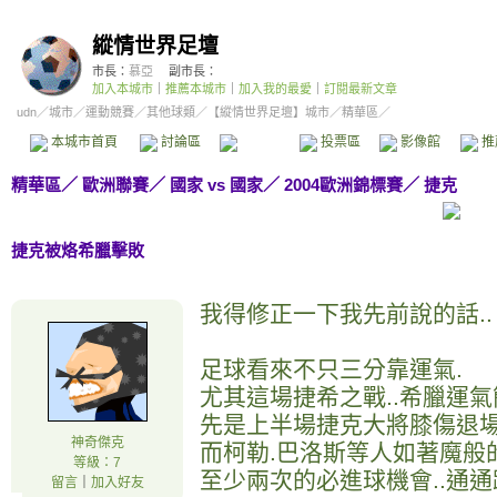
縱情世界足壇
市長：
慕亞
副市長：
加入本城市
｜
推薦本城市
｜
加入我的最愛
｜
訂閱最新文章
udn
／
城市
／
運動競賽
／
其他球類
／
【縱情世界足壇】城市
／精華區／
本城市首頁
討論區
精華區
投票區
影像館
推
精華區
／
歐洲聯賽
／
國家 vs 國家
／
2004歐洲錦標賽
／
捷克
捷克被烙希臘擊敗
我得修正一下我先前說的話..
足球看來不只三分靠運氣.
尤其這場捷希之戰..希臘運氣
先是上半場捷克大將膝傷退場.
神奇傑克
而柯勒.巴洛斯等人如著魔般
等級：7
至少兩次的必進球機會..通通
留言
｜
加入好友