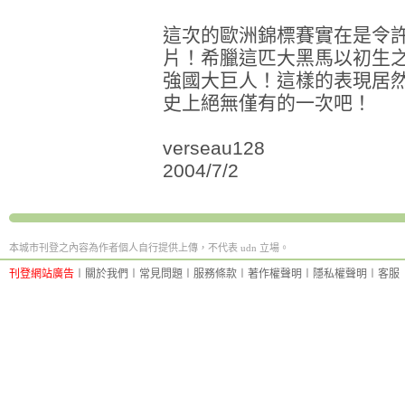
這次的歐洲錦標賽實在是令
片！希臘這匹大黑馬以初生
強國大巨人！這樣的表現居
史上絕無僅有的一次吧！
verseau128
2004/7/2
本城市刊登之內容為作者個人自行提供上傳，不代表 udn 立場。
刊登網站廣告
︱
關於我們
︱
常見問題
︱
服務條款
︱
著作權聲明
︱
隱私權聲明
︱
客服