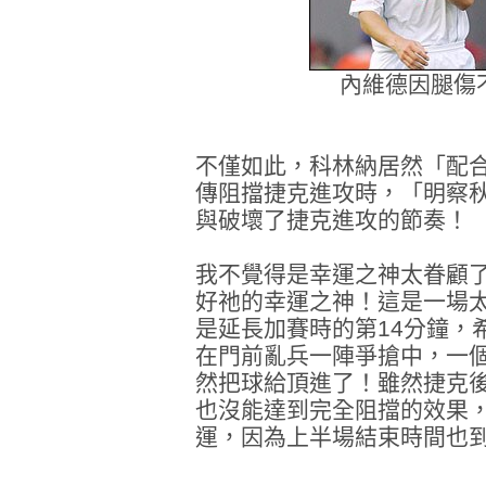
內維德因腿傷
不僅如此，科林納居然「配
傳阻擋捷克進攻時，「明察
與破壞了捷克進攻的節奏！
我不覺得是幸運之神太眷顧
好祂的幸運之神！這是一場
是延長加賽時的第14分鐘，
在門前亂兵一陣爭搶中，一
然把球給頂進了！雖然捷克
也沒能達到完全阻擋的效果
運，因為上半場結束時間也