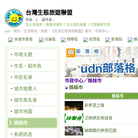
台灣生態旅遊聯盟
市長：
jil
副市長：
加入本城市
｜
推薦本城市
｜
加入我的最愛
｜
訂閱最新文章
udn
／
城市
／
生活時尚
／
旅遊
／
【台灣生態旅遊聯盟】城市
／市政中心／
本城市首頁
討論區
精華區
投票區
影像館
推
‧
市政大廳
‧
市長、副市長
‧
市民名單
市政中心
／姊妹市
姊妹市
‧
城市推薦人
姊妹市
‧
城市黑名單
新希望之聲
‧
城市地圖
泛綠網友聯誼會
》
姊妹市
蝴蝶蘭的夢想花園
‧
系統訊息