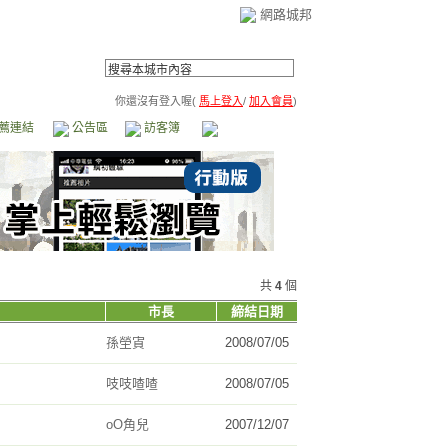
網路城邦
你還沒有登入喔(
馬上登入
/
加入會員
)
薦連結
公告區
訪客簿
市政中心
(0)
共
4
個
市長
締結日期
孫塋寊
2008/07/05
吱吱喳喳
2008/07/05
oO角兒
2007/12/07