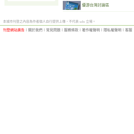
優游台灣討論區
本城市刊登之內容為作者個人自行提供上傳，不代表 udn 立場。
刊登網站廣告
︱
關於我們
︱
常見問題
︱
服務條款
︱
著作權聲明
︱
隱私權聲明
︱
客服