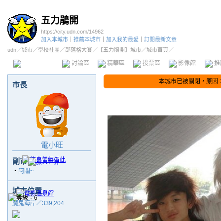
五力鵑開
https://city.udn.com/14962
加入本城市
｜
推薦本城市
｜
加入我的最愛
｜
訂閱最新文章
udn
／
城市
／
學校社團
／
部落格大賽
／
【五力鵑開】城市
／城市首頁／
本城市首頁
討論區
精華區
投票區
影像館
推
本城市已被關閉，原因
市長
電小旺
副市長
‧
阿關~
城市位置
魔鬼海岸／339,204