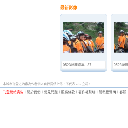
最新影像
0523騎腳踏車 - 37
0523騎腳
本城市刊登之內容為作者個人自行提供上傳，不代表 udn 立場。
刊登網站廣告
︱
關於我們
︱
常見問題
︱
服務條款
︱
著作權聲明
︱
隱私權聲明
︱
客服