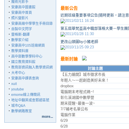
‧
魔術光影手
‧
安康高中圖書館
最新公告
‧
安康高中首頁
近期班級重要事項公告(隨時更新，請注意!
‧
照片變影片
2011/02/11 16:24
‧
安康高級中學學生手冊目錄
第五屆華梵盃高中職部落格大賽－學生團
‧
自製中文閃字
2011/01/28 11:30
‧
靈格斯-翻譯
‧
數學家介紹
更改山頭圖by小豬老師
‧
安康高中105班級網頁
2010/11/25 09:23
‧
教學資料庫
‧
高中部數學學科中心
最新討論
‧
國立教育資料館
‧
教育部資訊融入教學資訊網
討論主題
‧
大考中心
【五力鵑開】城市徵求市長
‧
安康高中課表查詢
年輕人～一起創造美好未來！
‧
xuit
dropbox
‧
youtube
電腦期末考程式碼~!
‧
emome線上傳簡訊
彰化溪湖國中數學營
‧
地址中翻英或查郵遞區號
期末提醒~最後一波~
‧
城市Q&A
7/7補考名單公布
‧
數學網路教室
電腦作業
more...
6/29
6/28