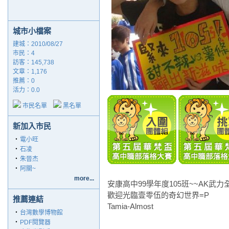
城市小檔案
建城：2010/08/27
市民：4
訪客：145,738
文章：1,176
推薦：
0
活力：0.0
市民名單
黑名單
新加入市民
‧
電小旺
‧
石凌
‧
朱晉杰
‧
阿關~
more...
安康高中99學年度105班~~AK武力
歡迎光臨壹零伍的奇幻世界=P
推薦連結
Tamia-Almost
‧
台灣數學博物館
‧
PDF閱覽器