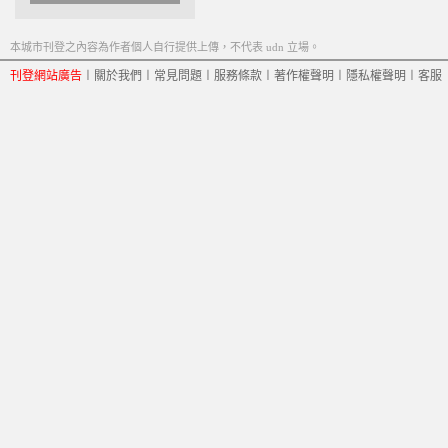
本城市刊登之內容為作者個人自行提供上傳，不代表 udn 立場。
刊登網站廣告
︱
關於我們
︱
常見問題
︱
服務條款
︱
著作權聲明
︱
隱私權聲明
︱
客服