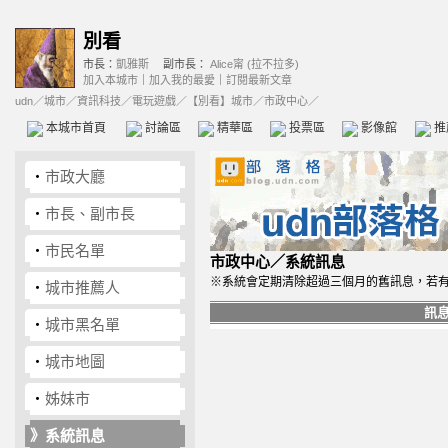
別看
市長：
凱雅斯
副市長：
Alice甯 (拉不拉多)
加入本城市
｜
加入我的最愛
｜
訂閱最新文章
udn
／
城市
／
資訊科技
／
電玩遊戲
／
【別看】城市
／市政中心／
本城市首頁
討論區
精華區
投票區
影像館
推
‧
市政大廳
‧
市長、副市長
‧
市民名單
市政中心
／系統訊息
※系統會定期清除超過三個月的舊訊息，若
‧
城市推薦人
訊
‧
城市黑名單
‧
城市地圖
‧
姊妹市
》
系統訊息