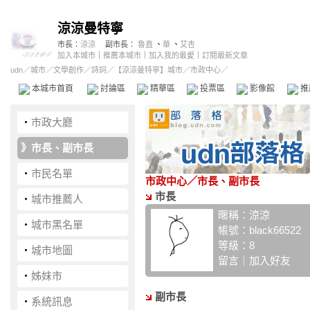
涼涼曼特寧
市長：
涼涼
副市長：
魯直
、
華
、
艾杏
加入本城市
｜
推薦本城市
｜
加入我的最愛
｜
訂閱最新文章
udn
／
城市
／
文學創作
／
詩詞
／
【涼涼曼特寧】城市
／市政中心／
本城市首頁
討論區
精華區
投票區
影像館
推
‧
市政大廳
》
市長、副市長
‧
市民名單
市政中心
／市長、副市長
市長
‧
城市推薦人
暱稱：
涼涼
‧
城市黑名單
帳號：
black66522
等級：8
‧
城市地圖
留言
｜
加入好友
‧
姊妹市
副市長
‧
系統訊息