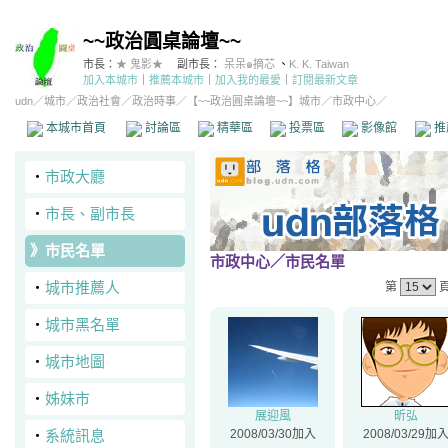
~~政治圓桌論壇~~
市長：
★ 鬼影★
副市長：
呆呆๑摘芯
、
K. K. Taiwan
加入本城市
｜
推薦本城市
｜
加入我的最愛
｜
訂閱最新文章
udn
／
城市
／
政治社會
／
政治時事
／
【~~政治圓桌論壇~~】城市
／市政中心／
本城市首頁
討論區
精華區
投票區
影像館
推
‧
市政大廳
‧
市長、副市長
》
市民名單
市政中心
／市民名單
‧
城市推薦人
第
‧
城市黑名單
‧
城市地圖
‧
姊妹市
展迎風
昕弘
‧
系統訊息
2008/03/30加入
2008/03/29加