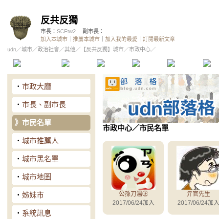
反共反獨
市長：
SCFtw2
副市長：
加入本城市
｜
推薦本城市
｜
加入我的最愛
｜
訂閱最新文章
udn
／
城市
／
政治社會
／
其他
／
【反共反獨】城市
／市政中心／
本城市首頁
討論區
精華區
投票區
影像館
推
‧
市政大廳
‧
市長、副市長
》
市民名單
市政中心
／市民名單
‧
城市推薦人
‧
城市黑名單
‧
城市地圖
‧
姊妹市
公孫刀湯㊣
亓官先生
2017/06/24加入
2017/06/24加
‧
系統訊息