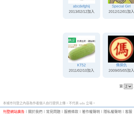
abcdefghij
Special Girl
2013/02/12加入
2012/12/01加
KT52
傌偀仇
2011/02/10加入
2009/05/05加
第
本城市刊登之內容為作者個人自行提供上傳，不代表 udn 立場。
刊登網站廣告
︱
關於我們
︱
常見問題
︱
服務條款
︱
著作權聲明
︱
隱私權聲明
︱
客服