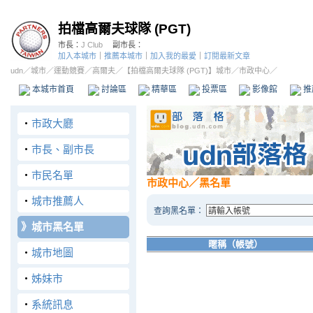
拍檔高爾夫球隊 (PGT)
市長：
J Club
副市長：
加入本城市
｜
推薦本城市
｜
加入我的最愛
｜
訂閱最新文章
udn
／
城市
／
運動競賽
／
高爾夫
／
【拍檔高爾夫球隊 (PGT)】城市
／市政中心／
本城市首頁
討論區
精華區
投票區
影像館
推
‧
市政大廳
‧
市長、副市長
‧
市民名單
市政中心
／黑名單
‧
城市推薦人
查詢黑名單：
》
城市黑名單
暱稱（帳號）
‧
城市地圖
‧
姊妹市
‧
系統訊息