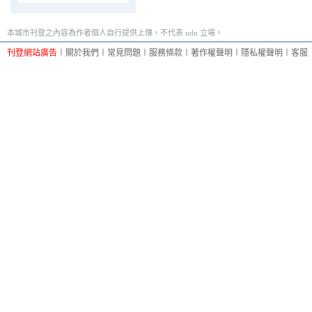
本城市刊登之內容為作者個人自行提供上傳，不代表 udn 立場。
刊登網站廣告
︱
關於我們
︱
常見問題
︱
服務條款
︱
著作權聲明
︱
隱私權聲明
︱
客服