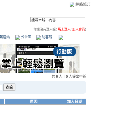
網路城邦
你還沒有登入喔(
馬上登入
/
加入會員
)
薦連結
公告區
訪客簿
市政中心
(0)
共
0
人｜
0
人提出申訴
原因
加入日期