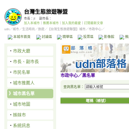
台灣生態旅遊聯盟
市長：
jil
副市長：
加入本城市
｜
推薦本城市
｜
加入我的最愛
｜
訂閱最新文章
udn
／
城市
／
生活時尚
／
旅遊
／
【台灣生態旅遊聯盟】城市
／市政中心／
本城市首頁
討論區
精華區
投票區
影像館
推
‧
市政大廳
‧
市長、副市長
‧
市民名單
市政中心
／黑名單
‧
城市推薦人
查詢黑名單：
》
城市黑名單
暱稱（帳號）
‧
城市地圖
‧
姊妹市
‧
系統訊息