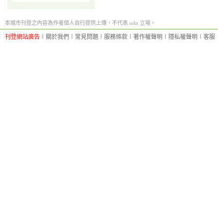
本城市刊登之內容為作者個人自行提供上傳，不代表 udn 立場。
刊登網站廣告
︱
關於我們
︱
常見問題
︱
服務條款
︱
著作權聲明
︱
隱私權聲明
︱
客服