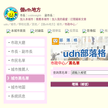
個vfh地方
市長：
cvbhretghh
副市長：
加入本城市
｜
推薦本城市
｜
加入我的最愛
｜
訂閱最新文章
udn
／
城市
／
學校社團
／
其他
／
【個vfh地方】城市
／市政中心／
本城市首頁
討論區
精華區
投票區
影像館
推
‧
市政大廳
‧
市長、副市長
‧
市民名單
市政中心
／黑名單
‧
城市推薦人
查詢黑名單：
》
城市黑名單
暱稱（帳號）
‧
城市地圖
‧
系統訊息