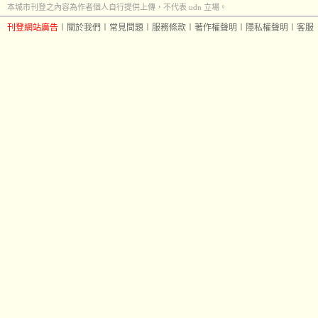
本城市刊登之內容為作者個人自行提供上傳，不代表 udn 立場。
刊登網站廣告
︱
關於我們
︱
常見問題
︱
服務條款
︱
著作權聲明
︱
隱私權聲明
︱
客服