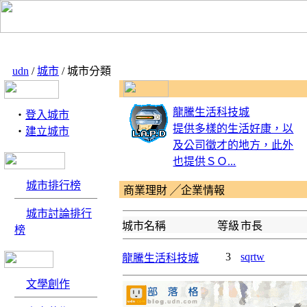
udn
/
城市
/ 城市分類
龍騰生活科技城
‧
登入城市
提供多樣的生活好康，以
‧
建立城市
及公司徵才的地方，此外
也提供ＳＯ...
城市排行榜
商業理財 ╱企業情報
城市討論排行
城市名稱
等級
市長
榜
3
sqrtw
龍騰生活科技城
文學創作